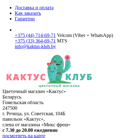
Доставка и оплата
Как заказать
Гарантии
+375 (44)
714-69-71
Velcom (Viber + WhatsApp)
+375 (33)
364-69-71
MTS
info@kaktus-klub.by
Цветочный магазин «Кактус»
Беларусь
Гомельская область
247500
г. Речица
,
ул. Советская, 104Б
павильон «Кактус»,
слева от магазина «Микс фреш»
с 7.30 до 20.00 ежедневно
посмотреть на карте