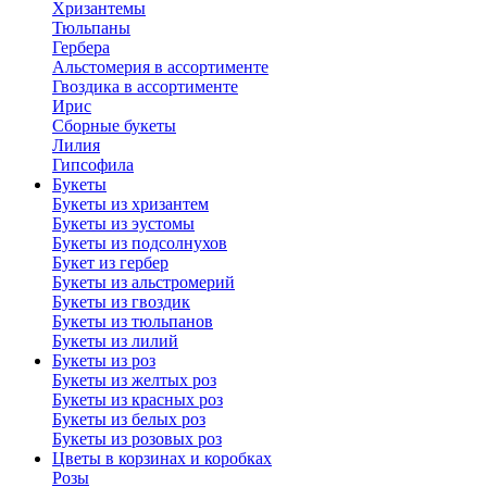
Хризантемы
Тюльпаны
Гербера
Альстомерия в ассортименте
Гвоздика в ассортименте
Ирис
Сборные букеты
Лилия
Гипсофила
Букеты
Букеты из хризантем
Букеты из эустомы
Букеты из подсолнухов
Букет из гербер
Букеты из альстромерий
Букеты из гвоздик
Букеты из тюльпанов
Букеты из лилий
Букеты из роз
Букеты из желтых роз
Букеты из красных роз
Букеты из белых роз
Букеты из розовых роз
Цветы в корзинах и коробках
Розы