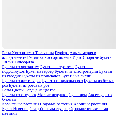
Розы
Хризантемы
Тюльпаны
Гербера
Альстомерия в
ассортименте
Гвоздика в ассортименте
Ирис
Сборные букеты
Лилия
Гипсофила
Букеты из хризантем
Букеты из эустомы
Букеты из
подсолнухов
Букет из гербер
Букеты из альстромерий
Букеты
из гвоздик
Букеты из тюльпанов
Букеты из лилий
Букеты из желтых роз
Букеты из красных роз
Букеты из белых
роз
Букеты из розовых роз
Розы
Цветы
Сердца из цветов
Букеты из игрушек
Мягкие игрушки
Сувениры
Аксессуары к
букетам
Комнатные растения
Садовые растения
Хвойные растения
Букет Невесты
Свадебные аксесуары
Оформление живыми
цветами