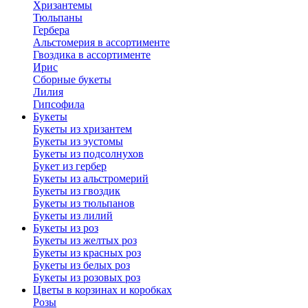
Хризантемы
Тюльпаны
Гербера
Альстомерия в ассортименте
Гвоздика в ассортименте
Ирис
Сборные букеты
Лилия
Гипсофила
Букеты
Букеты из хризантем
Букеты из эустомы
Букеты из подсолнухов
Букет из гербер
Букеты из альстромерий
Букеты из гвоздик
Букеты из тюльпанов
Букеты из лилий
Букеты из роз
Букеты из желтых роз
Букеты из красных роз
Букеты из белых роз
Букеты из розовых роз
Цветы в корзинах и коробках
Розы