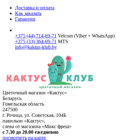
Доставка и оплата
Как заказать
Гарантии
+375 (44)
714-69-71
Velcom (Viber + WhatsApp)
+375 (33)
364-69-71
MTS
info@kaktus-klub.by
Цветочный магазин «Кактус»
Беларусь
Гомельская область
247500
г. Речица
,
ул. Советская, 104Б
павильон «Кактус»,
слева от магазина «Микс фреш»
с 7.30 до 20.00 ежедневно
посмотреть на карте