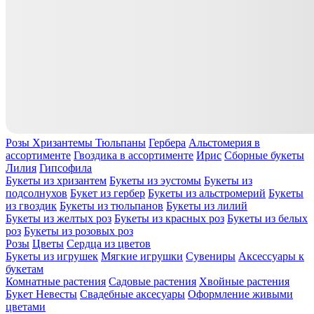
Розы
Хризантемы
Тюльпаны
Гербера
Альстомерия в
ассортименте
Гвоздика в ассортименте
Ирис
Сборные букеты
Лилия
Гипсофила
Букеты из хризантем
Букеты из эустомы
Букеты из
подсолнухов
Букет из гербер
Букеты из альстромерий
Букеты
из гвоздик
Букеты из тюльпанов
Букеты из лилий
Букеты из желтых роз
Букеты из красных роз
Букеты из белых
роз
Букеты из розовых роз
Розы
Цветы
Сердца из цветов
Букеты из игрушек
Мягкие игрушки
Сувениры
Аксессуары к
букетам
Комнатные растения
Садовые растения
Хвойные растения
Букет Невесты
Свадебные аксесуары
Оформление живыми
цветами